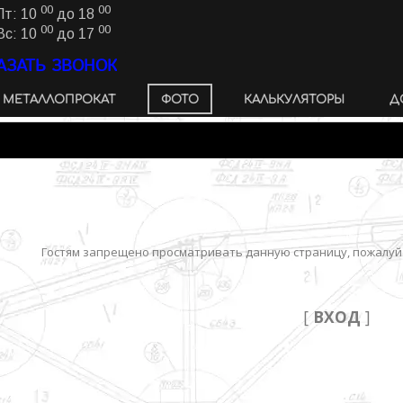
00
00
Пт: 10
до 18
00
00
Вс: 10
до 17
АЗАТЬ ЗВОНОК
МЕТАЛЛОПРОКАТ
ФОТО
КАЛЬКУЛЯТОРЫ
Д
Гостям запрещено просматривать данную страницу, пожалуйс
[
ВХОД
]