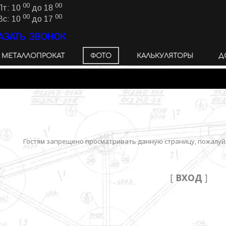
00
00
Пт: 10
до 18
00
00
Вс: 10
до 17
АЗАТЬ ЗВОНОК
МЕТАЛЛОПРОКАТ
ФОТО
КАЛЬКУЛЯТОРЫ
Д
Гостям запрещено просматривать данную страницу, пожалуйс
[
ВХОД
]