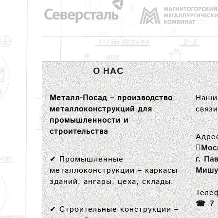
О НАС
Металл-Посад – производство
Наши 
металлоконструкций для
связи
промышленности и
строительства
Адре
Мос
✔
Промышленные
г. Па
металлоконструкции
– каркасы
Мишу
зданий, ангары, цеха, склады.
Теле
7
✔
Строительные конструкции
–