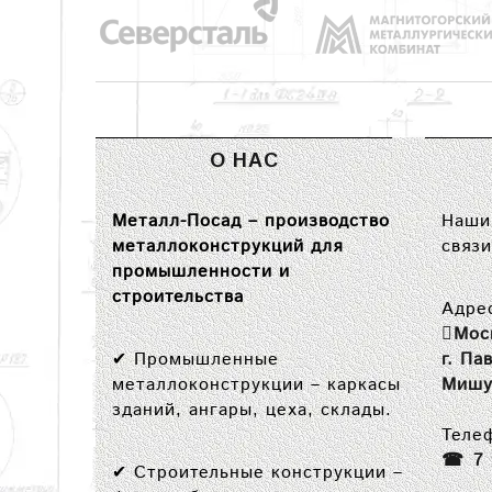
О НАС
Металл-Посад – производство
Наши 
металлоконструкций для
связи
промышленности и
строительства
Адре
Мос
✔
Промышленные
г. Па
металлоконструкции
– каркасы
Мишу
зданий, ангары, цеха, склады.
Теле
7
✔
Строительные конструкции
–