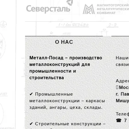
О НАС
Металл-Посад – производство
Наши 
металлоконструкций для
связи
промышленности и
строительства
Адре
Мос
✔
Промышленные
г. Па
металлоконструкции
– каркасы
Мишу
зданий, ангары, цеха, склады.
Теле
7
✔
Строительные конструкции
–