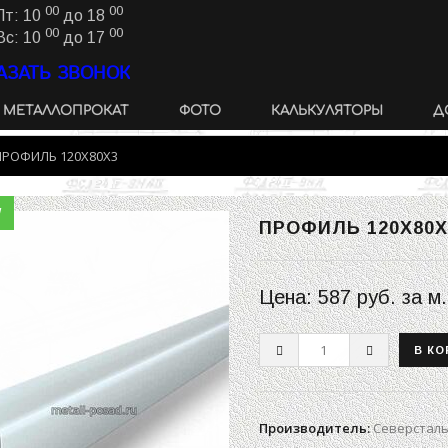
00
00
Пт: 10
до 18
00
00
Вс: 10
до 17
АЗАТЬ ЗВОНОК
МЕТАЛЛОПРОКАТ
ФОТО
КАЛЬКУЛЯТОРЫ
Д
ПРОФИЛЬ 120Х80Х3
W
ПРОФИЛЬ 120Х80Х
Цена:
587 руб.
за м.
Производитель
:
Северстал