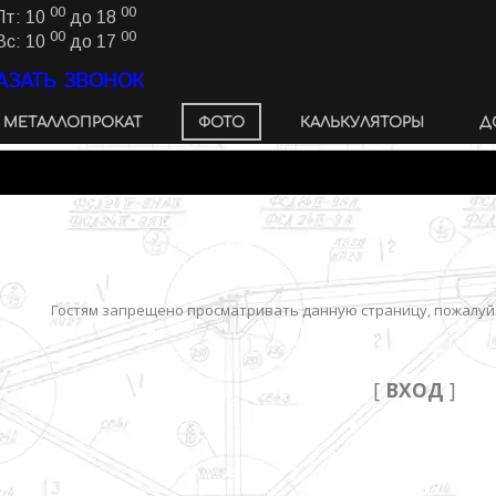
00
00
Пт: 10
до 18
00
00
Вс: 10
до 17
АЗАТЬ ЗВОНОК
МЕТАЛЛОПРОКАТ
ФОТО
КАЛЬКУЛЯТОРЫ
Д
Гостям запрещено просматривать данную страницу, пожалуйс
[
ВХОД
]