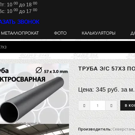
00
00
Пт: 10
до 18
00
00
Вс: 10
до 17
АЗАТЬ ЗВОНОК
МЕТАЛЛОПРОКАТ
ФОТО
КАЛЬКУЛЯТОРЫ
Д
57Х3
ТРУБА Э/С 57Х3 П
Цена:
345 руб.
за м.
Производитель
:
Северстал