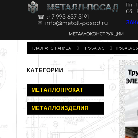
МЕТАЛЛ-ПОСАД
Пн - 
Сб - 
:+7 995 657 5191
ЗАК
info@metall-posad.ru
МЕТАЛЛОКОНСТРУКЦИИ
ГЛАВНАЯ СТРАНИЦА
ТРУБА Э/С
ТРУБА Э/С 
КАТЕГОРИИ
МЕТАЛЛОПРОКАТ
МЕТАЛЛОИЗДЕЛИЯ