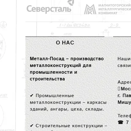
О НАС
Металл-Посад – производство
Наши 
металлоконструкций для
связи
промышленности и
строительства
Адре
Мос
✔
Промышленные
г. Па
металлоконструкции
– каркасы
Мишу
зданий, ангары, цеха, склады.
Теле
7
✔
Строительные конструкции
–